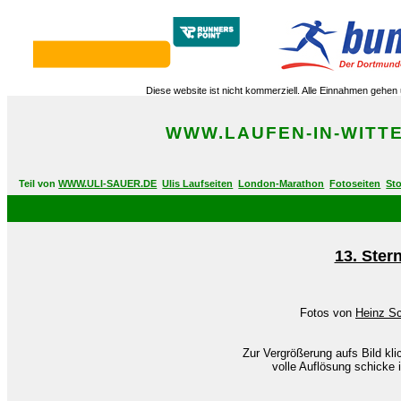
Diese website ist nicht kommerziell. Alle Einnahmen gehe
WWW.LAUFEN-IN-WITT
Teil von
WWW.ULI-SAUER.DE
Ulis Laufseiten
London-Marathon
Fotoseiten
Sto
13. Ster
Fotos von
Heinz Sc
Zur Vergrößerung aufs Bild kli
volle Auflösung schicke 